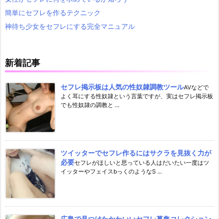
簡単にセフレを作るテクニック
神待ち少女をセフレにする完全マニュアル
新着記事
セフレ掲示板は人気の性奴隷調教ツール
AVなどで
よく耳にする性奴隷という言葉ですが、実はセフレ掲示板
でも性奴隷の調教と ...
ツイッターでセフレ作るにはサクラを見抜く力が
必要
セフレがほしいと思っている人はだいたい一度はツ
イッターやフェイスbっくのようなS ...
広島で見つけたかわいいセフレ募集コレクション